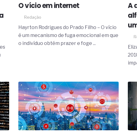
19% o risco de morte precoce e
O vício em internet
A 
a
al
res nas atividades de
Redação
um
paço como estratégia
Hayrton Rodrigues do Prado Filho – O vício
é um mecanismo de fuga emocional em que
R
 produtos de materiais
o indivíduo obtém prazer e foge ...
des
Eli
a não está no modelo de IA
u
201
dor B2B e a venda complexa
impa