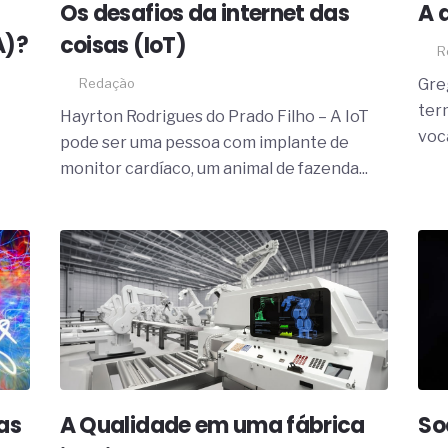
Os desafios da internet das
A 
A)?
coisas (IoT)
R
Redação
Gre
ter
Hayrton Rodrigues do Prado Filho – A IoT
voc
pode ser uma pessoa com implante de
monitor cardíaco, um animal de fazenda...
as
A Qualidade em uma fábrica
So