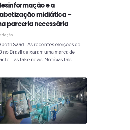
desinformação e a
fabetização midiática –
a parceria necessária
edação
zabeth Saad - As recentes eleições de
8 no Brasil deixaram uma marca de
cto – as fake news. Notícias fals...