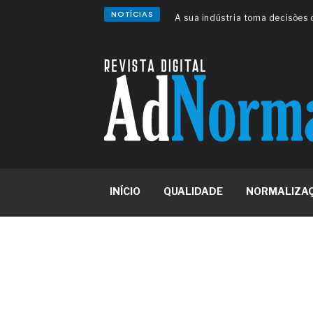
NOTÍCIAS
A sua indústria toma decisões
Os serviços de reciclagem prof
asfáltica
Os gestores da ABNT litigam d
reserva de mercado sobre as 
Os critérios médicos da síndr
A prevenção clínica da coceira
Os sintomas clínicos do terato
O tratamento médico da síndro
As causas médicas da queda do
Quando a gestão é o obstáculo 
Os procedimentos para a inspe
INÍCIO
QUALIDADE
NORMALIZA
concreto de obras
O movimento regular reduz em 
melhora o metabolismo
O desenvolvimento de indicado
governança das organizações
O desenho industrial ganha es
competitiva nas empresas
As variações dimensionais dos
cimentícios com fibra de vidro