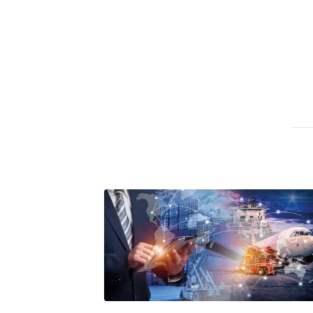
A próxima vantagem competitiv
A IA elevou a régua do compra
ficou ainda mais humana
A verificação dimensional e de
condutores elétricos
A fabricação conforme das port
saídas de emergência
A sua indústria toma decisões
Os serviços de reciclagem prof
asfáltica
Os gestores da ABNT litigam d
reserva de mercado sobre as 
Os critérios médicos da síndr
A prevenção clínica da coceira
Os sintomas clínicos do terato
O tratamento médico da síndro
As causas médicas da queda do
Quando a gestão é o obstáculo 
Os procedimentos para a inspe
concreto de obras