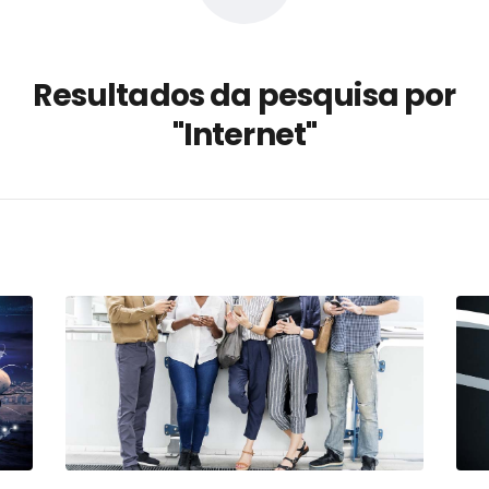
a não está no modelo de IA
dor B2B e a venda complexa
Resultados da pesquisa por
 massa dos fios, cabos e
"Internet"
as com tipologia de giro para as
 ou apenas reage aos problemas?
unda a frio in situ com emulsão
e má-fé para tentar criar uma
NBR ISO
ome metabólica
 no ânus
ma de ovário
me da fadiga crônica
s cabelos ou calvície
para o resultado positivo
ção em estruturas hidráulicas de