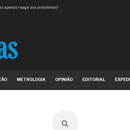
 ou apenas reage aos problemas?
unda a frio in situ com emulsão
e má-fé para tentar criar uma
NBR ISO
ome metabólica
 no ânus
ma de ovário
me da fadiga crônica
s cabelos ou calvície
para o resultado positivo
ção em estruturas hidráulicas de
ÇÃO
METROLOGIA
OPINIÃO
EDITORIAL
EXPED
19% o risco de morte precoce e
res nas atividades de
paço como estratégia
 produtos de materiais