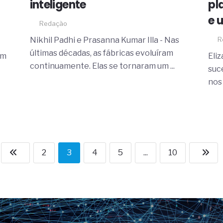
inteligente
pl
e 
Redação
Nikhil Padhi e Prasanna Kumar Illa - Nas
R
últimas décadas, as fábricas evoluíram
em
Eli
continuamente. Elas se tornaram um ...
suc
nos 
2
3
4
5
...
10