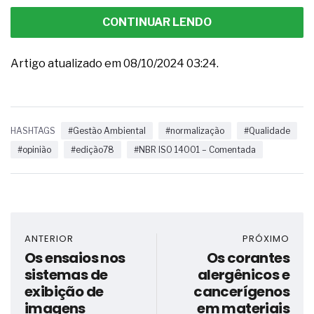
CONTINUAR LENDO
Artigo atualizado em 08/10/2024 03:24.
HASHTAGS
#Gestão Ambiental
#normalização
#Qualidade
#opinião
#edição78
#NBR ISO 14001 – Comentada
ANTERIOR
PRÓXIMO
Os ensaios nos
Os corantes
sistemas de
alergênicos e
exibição de
cancerígenos
imagens
em materiais