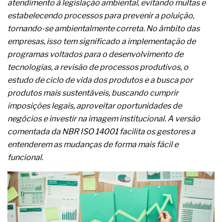
atendimento à legislação ambiental, evitando multas e
A prevenção clínica da coceira no ânus
estabelecendo processos para prevenir a poluição,
Os sintomas clínicos do teratoma de ovário
O tratamento médico da síndrome da fadiga
tornando-se ambientalmente correta. No âmbito das
crônica
empresas, isso tem significado a implementação de
As causas médicas da queda dos cabelos ou
programas voltados para o desenvolvimento de
calvície
tecnologias, a revisão de processos produtivos, o
Quando a gestão é o obstáculo para o resultado
positivo
estudo de ciclo de vida dos produtos e a busca por
Os procedimentos para a inspeção em estruturas
produtos mais sustentáveis, buscando cumprir
hidráulicas de concreto de obras
imposições legais, aproveitar oportunidades de
O movimento regular reduz em 19% o risco de
negócios e investir na imagem institucional. A versão
morte precoce e melhora o metabolismo
O desenvolvimento de indicadores nas atividades
comentada da NBR ISO 14001 facilita os gestores a
de governança das organizações
entenderem as mudanças de forma mais fácil e
O desenho industrial ganha espaço como
funcional.
estratégia competitiva nas empresas
As variações dimensionais dos produtos de
materiais cimentícios com fibra de vidro
A próxima vantagem competitiva não está no
modelo de IA
A IA elevou a régua do comprador B2B e a venda