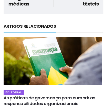
médicas
têxteis
ARTIGOS RELACIONADOS
EDITORIAL
As práticas de governança para cumprir as
A
responsabilidades organizacionais
n