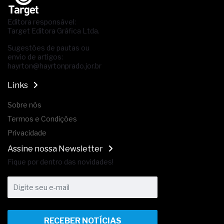
Editora responsável:
Target Editora Gráfica Ltda.
Sugestões de pautas ou
envio de artigos:
hayrton@hayrtonprado.jor.br
Links
Sobre nós
Termos e Condições
Privacidade
Assine nossa Newsletter
Fique por dentro das novidades!
RECEBER NOTÍCIAS