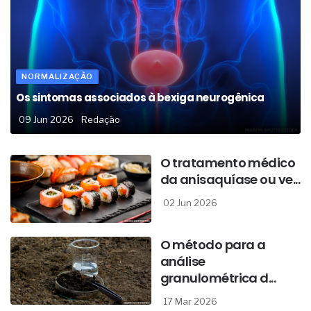
NORMALIZAÇÃO
Os sintomas associados à bexiga neurogênica
09 Jun 2026
Redação
O tratamento médico
da anisaquíase ou ve...
02 Jun 2026
O método para a
análise
granulométrica d...
17 Mar 2026