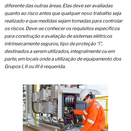
A prevenção clínica da coceira no ânus
diferente das outras áreas. Elas deve ser avaliadas
Os sintomas clínicos do teratoma de ovário
quanto ao risco antes que qualquer novo trabalho seja
O tratamento médico da síndrome da fadiga
realizado e que medidas sejam tomadas para controlar
crônica
As causas médicas da queda dos cabelos ou
os riscos. Deve-se conhecer os requisitos específicos
calvície
para construção e avaliação de sistemas elétricos
Quando a gestão é o obstáculo para o resultado
intrinsecamente seguros, tipo de proteção “i”,
positivo
destinados a serem utilizados, integralmente ou em
Os procedimentos para a inspeção em estruturas
hidráulicas de concreto de obras
parte, em locais onde a utilização de equipamento dos
O movimento regular reduz em 19% o risco de
Grupos I, II ou III é requerida.
morte precoce e melhora o metabolismo
O desenvolvimento de indicadores nas atividades
de governança das organizações
O desenho industrial ganha espaço como
estratégia competitiva nas empresas
As variações dimensionais dos produtos de
materiais cimentícios com fibra de vidro
A próxima vantagem competitiva não está no
modelo de IA
A IA elevou a régua do comprador B2B e a venda