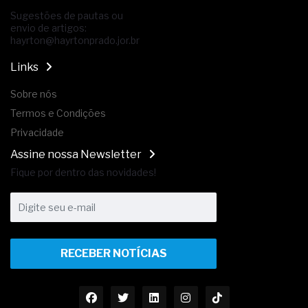
Sugestões de pautas ou
envio de artigos:
hayrton@hayrtonprado.jor.br
Links
Sobre nós
Termos e Condições
Privacidade
Assine nossa Newsletter
Fique por dentro das novidades!
RECEBER NOTÍCIAS