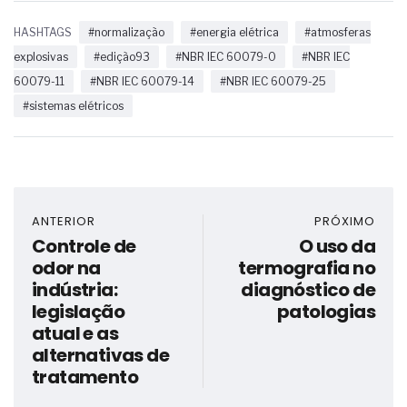
HASHTAGS
#normalização
#energia elétrica
#atmosferas
explosivas
#edição93
#NBR IEC 60079-0
#NBR IEC
60079-11
#NBR IEC 60079-14
#NBR IEC 60079-25
#sistemas elétricos
ANTERIOR
PRÓXIMO
Controle de
O uso da
odor na
termografia no
indústria:
diagnóstico de
legislação
patologias
atual e as
alternativas de
tratamento