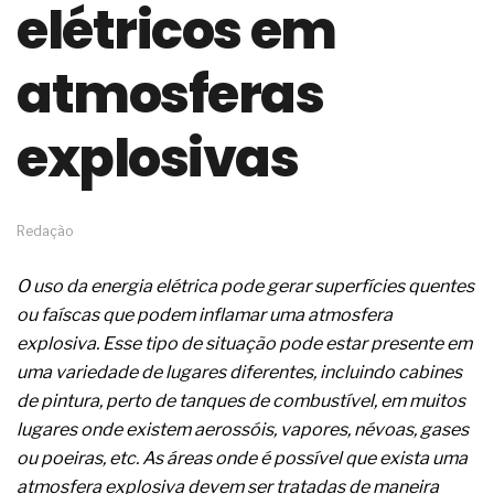
elétricos em
de governança das organizações
O desenho industrial ganha espaço como
estratégia competitiva nas empresas
atmosferas
As variações dimensionais dos produtos de
materiais cimentícios com fibra de vidro
explosivas
A próxima vantagem competitiva não está no
modelo de IA
A IA elevou a régua do comprador B2B e a venda
complexa ficou ainda mais humana
A verificação dimensional e de massa dos fios,
Redação
cabos e condutores elétricos
A fabricação conforme das portas com tipologia
O uso da energia elétrica pode gerar superfícies quentes
de giro para as saídas de emergência
ou faíscas que podem inflamar uma atmosfera
A sua indústria toma decisões ou apenas reage
aos problemas?
explosiva. Esse tipo de situação pode estar presente em
Os serviços de reciclagem profunda a frio in situ
uma variedade de lugares diferentes, incluindo cabines
com emulsão asfáltica
de pintura, perto de tanques de combustível, em muitos
Os gestores da ABNT litigam de má-fé para
lugares onde existem aerossóis, vapores, névoas, gases
tentar criar uma reserva de mercado sobre as
NBR ISO
ou poeiras, etc. As áreas onde é possível que exista uma
Os critérios médicos da síndrome metabólica
atmosfera explosiva devem ser tratadas de maneira