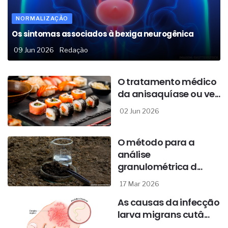
NORMALIZAÇÃO
Os sintomas associados à bexiga neurogênica
09 Jun 2026
Redação
O tratamento médico
da anisaquíase ou ve...
02 Jun 2026
O método para a
análise
granulométrica d...
17 Mar 2026
As causas da infecção
larva migrans cutâ...