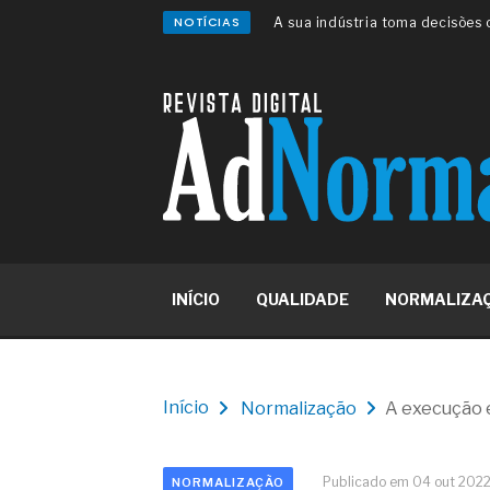
NOTÍCIAS
A sua indústria toma decisões
Os serviços de reciclagem prof
asfáltica
Os gestores da ABNT litigam d
reserva de mercado sobre as 
Os critérios médicos da síndr
A prevenção clínica da coceira
Os sintomas clínicos do terato
O tratamento médico da síndro
As causas médicas da queda do
Quando a gestão é o obstáculo 
Os procedimentos para a inspe
INÍCIO
QUALIDADE
NORMALIZA
concreto de obras
O movimento regular reduz em 
melhora o metabolismo
O desenvolvimento de indicado
governança das organizações
Início
Normalização
A execução 
O desenho industrial ganha es
competitiva nas empresas
As variações dimensionais dos
Publicado em 04 out 202
NORMALIZAÇÃO
cimentícios com fibra de vidro