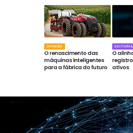
OPINIÃO
EDITORIA
rmidade da
O renascimento das
O alin
ção dimensional
máquinas inteligentes
registr
xões de PVC
para a fábrica do futuro
ativos