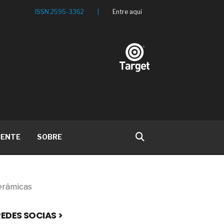
ISSN 2595-3362
|
Entre aqui
IENTE
SOBRE
erâmicas
EDES SOCIAS >