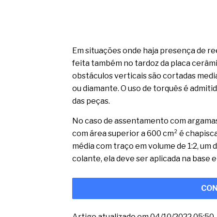
Em situações onde haja presença de ree
feita também no tardoz da placa cerâm
obstáculos verticais são cortadas me
ou diamante. O uso de torquês é admit
das peças.
No caso de assentamento com argamass
com área superior a 600 cm² é chapis
média com traço em volume de 1:2, um 
colante, ela deve ser aplicada na base e 
CON
Artigo atualizado em 04/10/2022 05:50.