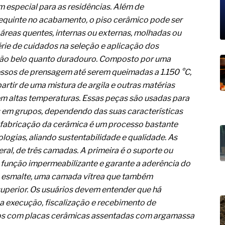
19% o risco de morte precoce e
m especial para as residências. Além de
requinte no acabamento, o piso cerâmico pode ser
res nas atividades de
 áreas quentes, internas ou externas, molhadas ou
paço como estratégia
rie de cuidados na seleção e aplicação dos
a tão belo quanto duradouro. Composto por uma
 produtos de materiais
essos de prensagem até serem queimadas a 1.150 °C,
rtir de uma mistura de argila e outras matérias
a não está no modelo de IA
dor B2B e a venda complexa
m altas temperaturas. Essas peças são usadas para
as em grupos, dependendo das suas características
A fabricação da cerâmica é um processo bastante
logias, aliando sustentabilidade e qualidade. As
ral, de três camadas. A primeira é o suporte ou
 função impermeabilizante e garante a aderência do
é o esmalte, uma camada vítrea que também
superior. Os usuários devem entender que há
 a execução, fiscalização e recebimento de
rnos com placas cerâmicas assentadas com argamassa