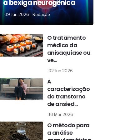
à bexiga neurogênica
09 Jun 2026
Redação
O tratamento
médico da
anisaquíase ou
ve...
02 Jun 2026
A
caracterização
do transtorno
de ansied...
10 Mar 2026
O método para
a análise