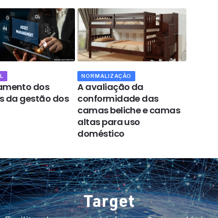
L
NORMALIZAÇÃO
NORMAL
hamento dos
A avaliação da
Os pa
os da gestão dos
conformidade das
normat
camas beliche e camas
método
altas para uso
os ass
doméstico
Target