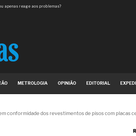
 ou apenas reage aos problemas?
unda a frio in situ com emulsão
e má-fé para tentar criar uma
NBR ISO
ome metabólica
 no ânus
ma de ovário
me da fadiga crônica
s cabelos ou calvície
para o resultado positivo
ção em estruturas hidráulicas de
ÇÃO
METROLOGIA
OPINIÃO
EDITORIAL
EXPED
19% o risco de morte precoce e
res nas atividades de
em conformidade dos revestimentos de pisos com placas c
paço como estratégia
R
 produtos de materiais
2