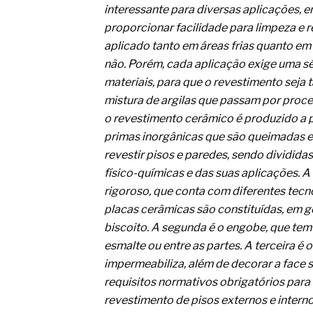
O movimento regular reduz em 
interessante para diversas aplicações, e
melhora o metabolismo
proporcionar facilidade para limpeza e 
O desenvolvimento de indicado
governança das organizações
aplicado tanto em áreas frias quanto em
O desenho industrial ganha es
não. Porém, cada aplicação exige uma sé
competitiva nas empresas
materiais, para que o revestimento sej
As variações dimensionais dos
mistura de argilas que passam por proc
cimentícios com fibra de vidro
o revestimento cerâmico é produzido a pa
A próxima vantagem competitiv
A IA elevou a régua do compra
primas inorgânicas que são queimadas e
ficou ainda mais humana
revestir pisos e paredes, sendo dividid
físico-químicas e das suas aplicações. 
rigoroso, que conta com diferentes tecno
placas cerâmicas são constituídas, em ge
biscoito. A segunda é o engobe, que tem
esmalte ou entre as partes. A terceira 
impermeabiliza, além de decorar a face 
requisitos normativos obrigatórios para
revestimento de pisos externos e inte