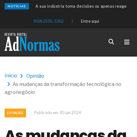
NOTÍCIAS
A sua indústria toma decisões ou apenas reage
aos problemas?
Os serviços de reciclagem profunda a frio in situ
ISSN 2595-3362
|
Entre aqui
com emulsão asfáltica
Os gestores da ABNT litigam de má-fé para
tentar criar uma reserva de mercado sobre as
NBR ISO
Os critérios médicos da síndrome metabólica
A prevenção clínica da coceira no ânus
Os sintomas clínicos do teratoma de ovário
O tratamento médico da síndrome da fadiga
Início
Opinião
crônica
As mudanças da transformação tecnológica no
As causas médicas da queda dos cabelos ou
calvície
agronegócio
Quando a gestão é o obstáculo para o resultado
positivo
Os procedimentos para a inspeção em estruturas
Publicado em 30 jan 2024
OPINIÃO
hidráulicas de concreto de obras
O movimento regular reduz em 19% o risco de
As mudanças da
morte precoce e melhora o metabolismo
O desenvolvimento de indicadores nas atividades