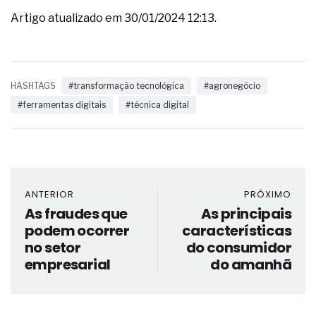
Artigo atualizado em 30/01/2024 12:13.
HASHTAGS
#transformação tecnológica
#agronegócio
#ferramentas digitais
#técnica digital
ANTERIOR
PRÓXIMO
As fraudes que
As principais
podem ocorrer
características
no setor
do consumidor
empresarial
do amanhã