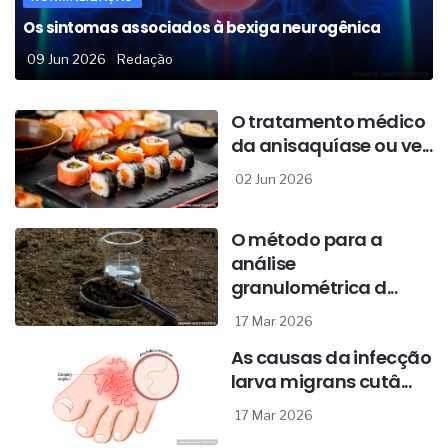
Os sintomas associados à bexiga neurogênica
09 Jun 2026
Redação
O tratamento médico
da anisaquíase ou ve...
02 Jun 2026
O método para a
análise
granulométrica d...
17 Mar 2026
As causas da infecção
larva migrans cutâ...
17 Mar 2026