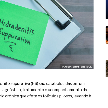
19% o risco de morte precoce e
res nas atividades de
paço como estratégia
 produtos de materiais
a não está no modelo de IA
dor B2B e a venda complexa
denite supurativa (HS) são estabelecidas em um
 o diagnóstico, tratamento e acompanhamento da
a crônica que afeta os folículos pilosos, levando à