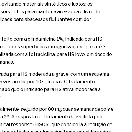
 evitando materiais sintéticos e justos; os
absorventes para manter a área seca e livre de
dicada para abscessos flutuantes com dor
eito com a clindamicina 1%, indicada para HS
ara lesões superficiais em agudizações, por até 3
lizada com a tetraciclina, para HS leve, em dose de
emanas.
 usada para HS moderada a grave, com um esquema
ezes ao dia, por 10 semanas. O tratamento
mabe que é indicado para HS ativa moderada a
.
ialmente, seguido por 80 mg duas semanas depois e
 29. A resposta ao tratamento é avaliada pela
nical response (HiSCR), que considera a redução de