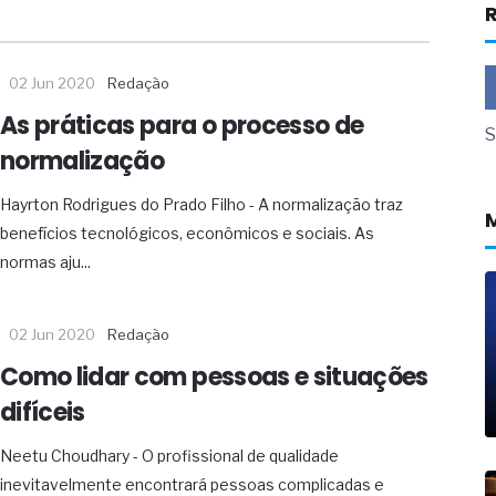
R
a não está no modelo de IA
dor B2B e a venda complexa
02 Jun 2020
Redação
 massa dos fios, cabos e
As práticas para o processo de
S
as com tipologia de giro para as
normalização
 ou apenas reage aos problemas?
Hayrton Rodrigues do Prado Filho - A normalização traz
unda a frio in situ com emulsão
benefícios tecnológicos, econômicos e sociais. As
e má-fé para tentar criar uma
normas aju...
NBR ISO
ome metabólica
 no ânus
02 Jun 2020
Redação
ma de ovário
Como lidar com pessoas e situações
me da fadiga crônica
s cabelos ou calvície
difíceis
para o resultado positivo
ção em estruturas hidráulicas de
Neetu Choudhary - O profissional de qualidade
inevitavelmente encontrará pessoas complicadas e