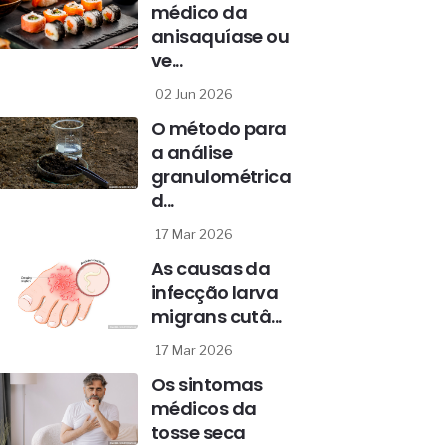
médico da
anisaquíase ou
ve...
02 Jun 2026
O método para
a análise
granulométrica
d...
17 Mar 2026
As causas da
infecção larva
migrans cutâ...
17 Mar 2026
Os sintomas
médicos da
tosse seca