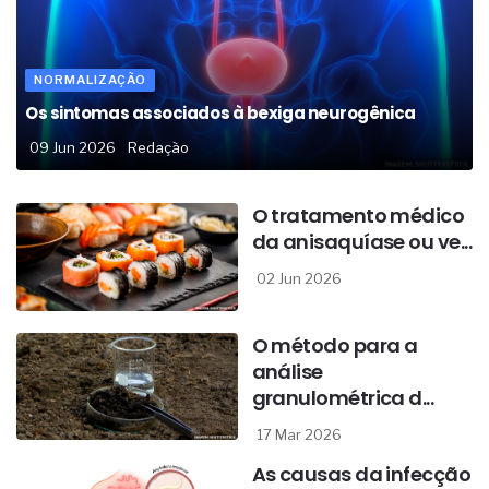
NORMALIZAÇÃO
Os sintomas associados à bexiga neurogênica
09 Jun 2026
Redação
O tratamento médico
da anisaquíase ou ve...
02 Jun 2026
O método para a
análise
granulométrica d...
17 Mar 2026
As causas da infecção