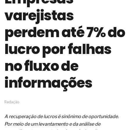
de governança das organizações
varejistas
O desenho industrial ganha espaço como
estratégia competitiva nas empresas
As variações dimensionais dos produtos de
perdem até 7% do
materiais cimentícios com fibra de vidro
A próxima vantagem competitiva não está no
modelo de IA
lucro por falhas
A IA elevou a régua do comprador B2B e a venda
complexa ficou ainda mais humana
no fluxo de
A verificação dimensional e de massa dos fios,
cabos e condutores elétricos
A fabricação conforme das portas com tipologia
informações
de giro para as saídas de emergência
A sua indústria toma decisões ou apenas reage
aos problemas?
Os serviços de reciclagem profunda a frio in situ
com emulsão asfáltica
Redação
Os gestores da ABNT litigam de má-fé para
tentar criar uma reserva de mercado sobre as
A recuperação de lucros é sinônimo de oportunidade.
NBR ISO
Por meio de um levantamento e da análise de
Os critérios médicos da síndrome metabólica