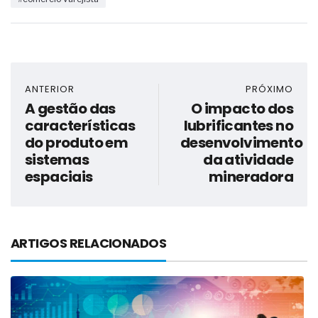
ANTERIOR
PRÓXIMO
A gestão das
O impacto dos
características
lubrificantes no
do produto em
desenvolvimento
sistemas
da atividade
espaciais
mineradora
ARTIGOS RELACIONADOS