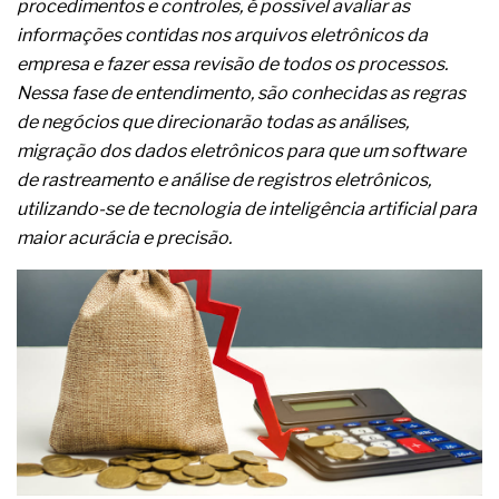
procedimentos e controles, é possível avaliar as
A prevenção clínica da coceira no ânus
informações contidas nos arquivos eletrônicos da
Os sintomas clínicos do teratoma de ovário
O tratamento médico da síndrome da fadiga
empresa e fazer essa revisão de todos os processos.
crônica
Nessa fase de entendimento, são conhecidas as regras
As causas médicas da queda dos cabelos ou
de negócios que direcionarão todas as análises,
calvície
migração dos dados eletrônicos para que um software
Quando a gestão é o obstáculo para o resultado
positivo
de rastreamento e análise de registros eletrônicos,
Os procedimentos para a inspeção em estruturas
utilizando-se de tecnologia de inteligência artificial para
hidráulicas de concreto de obras
maior acurácia e precisão.
O movimento regular reduz em 19% o risco de
morte precoce e melhora o metabolismo
O desenvolvimento de indicadores nas atividades
de governança das organizações
O desenho industrial ganha espaço como
estratégia competitiva nas empresas
As variações dimensionais dos produtos de
materiais cimentícios com fibra de vidro
A próxima vantagem competitiva não está no
modelo de IA
A IA elevou a régua do comprador B2B e a venda