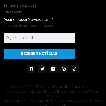
Termos e Condições
Privacidade
Assine nossa Newsletter
Fique por dentro das novidades!
RECEBER NOTÍCIAS
Copyright© 1994-2026 Target Engenharia e Consultoria Ltda.
Av. das Nações Unidas, 18801 - Cj. 1501 - São Paulo - SP | CEP 04795-
000 - Brasil
Tel.: [55] 11 5641.4655 Ramal 881 | CNPJ: 00.000.028/0001-29. Todos
os direitos reservados.