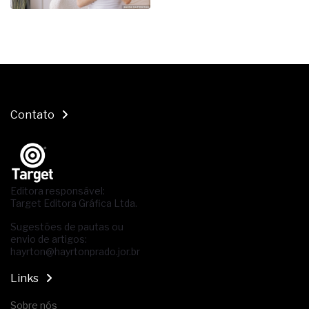
Contato
Editora responsável:
Target Editora Gráfica Ltda.
Sugestões de pautas ou
envio de artigos:
hayrton@hayrtonprado.jor.br
Links
Sobre nós