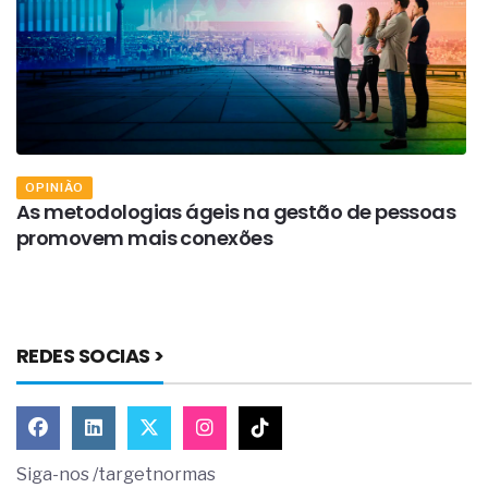
OPINIÃO
As metodologias ágeis na gestão de pessoas
A
promovem mais conexões
v
d
REDES SOCIAS >
Siga-nos /targetnormas