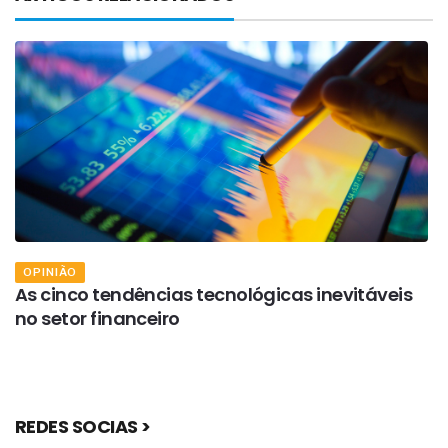
OPINIÃO
As cinco tendências tecnológicas inevitáveis
A
no setor financeiro
a
REDES SOCIAS >