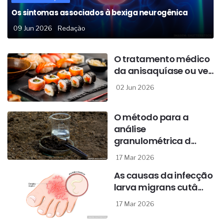
Os sintomas associados à bexiga neurogênica
09 Jun 2026
Redação
O tratamento médico
da anisaquíase ou ve...
02 Jun 2026
O método para a
análise
granulométrica d...
17 Mar 2026
As causas da infecção
larva migrans cutâ...
17 Mar 2026