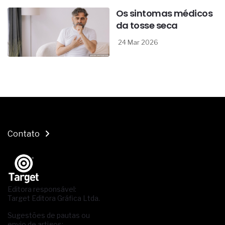
Os sintomas médicos
da tosse seca
24 Mar 2026
Contato
Editora responsável:
Target Editora Gráfica Ltda.
Sugestões de pautas ou
envio de artigos: