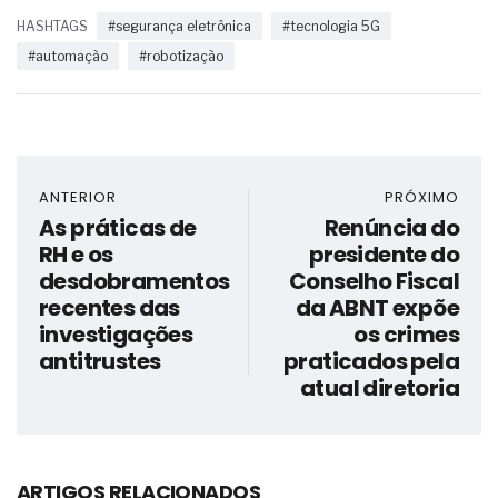
HASHTAGS
#segurança eletrônica
#tecnologia 5G
#automação
#robotização
ANTERIOR
PRÓXIMO
As práticas de
Renúncia do
RH e os
presidente do
desdobramentos
Conselho Fiscal
recentes das
da ABNT expõe
investigações
os crimes
antitrustes
praticados pela
atual diretoria
ARTIGOS RELACIONADOS