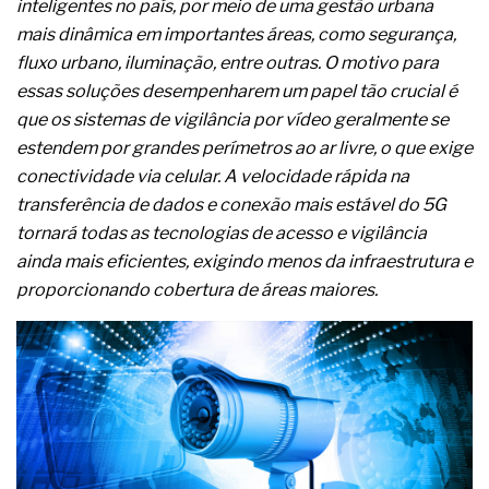
inteligentes no país, por meio de uma gestão urbana
A prevenção clínica da coceira no ânus
mais dinâmica em importantes áreas, como segurança,
Os sintomas clínicos do teratoma de ovário
O tratamento médico da síndrome da fadiga
fluxo urbano, iluminação, entre outras. O motivo para
crônica
essas soluções desempenharem um papel tão crucial é
As causas médicas da queda dos cabelos ou
que os sistemas de vigilância por vídeo geralmente se
calvície
estendem por grandes perímetros ao ar livre, o que exige
Quando a gestão é o obstáculo para o resultado
positivo
conectividade via celular. A velocidade rápida na
Os procedimentos para a inspeção em estruturas
transferência de dados e conexão mais estável do 5G
hidráulicas de concreto de obras
tornará todas as tecnologias de acesso e vigilância
O movimento regular reduz em 19% o risco de
ainda mais eficientes, exigindo menos da infraestrutura e
morte precoce e melhora o metabolismo
O desenvolvimento de indicadores nas atividades
proporcionando cobertura de áreas maiores.
de governança das organizações
O desenho industrial ganha espaço como
estratégia competitiva nas empresas
As variações dimensionais dos produtos de
materiais cimentícios com fibra de vidro
A próxima vantagem competitiva não está no
modelo de IA
A IA elevou a régua do comprador B2B e a venda