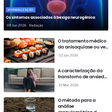
NORMALIZAÇÃO
Os sintomas associados à bexiga neurogênica
09 Jun 2026
Redação
O tratamento médico
da anisaquíase ou ve...
02 Jun 2026
A caracterização do
transtorno de ansied...
10 Mar 2026
O método para a
análise