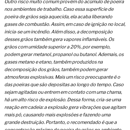
Outro risco muito comum provém do acúmulo de poeira
A prevenção clínica da coceira no ânus
nos ambientes de trabalho. Caso essa superfície de
Os sintomas clínicos do teratoma de ovário
O tratamento médico da síndrome da fadiga
poeira de grãos seja aquecida, ela acaba liberando
crônica
gases de combustão. Assim, em caso de ignição no local,
As causas médicas da queda dos cabelos ou
inicia-se um incêndio. Além disso, a decomposição
calvície
desses grãos também gera vapores inflamáveis. Os
Quando a gestão é o obstáculo para o resultado
positivo
grãos com umidade superior a 20%, por exemplo,
Os procedimentos para a inspeção em estruturas
podem gerar metanol, propanol ou butanol. Ademais, os
hidráulicas de concreto de obras
gases metano e etano, também produzidos na
O movimento regular reduz em 19% o risco de
decomposição dos grãos, também podem gerar
morte precoce e melhora o metabolismo
O desenvolvimento de indicadores nas atividades
atmosferas explosivas. Mais um risco preocupante é o
de governança das organizações
das poeiras que são depositas ao longo do tempo. Caso
O desenho industrial ganha espaço como
sejam agitadas ou entrem em contato com uma chama,
estratégia competitiva nas empresas
há um alto risco de explosão. Dessa forma, cria-se uma
As variações dimensionais dos produtos de
materiais cimentícios com fibra de vidro
reação em cadeia: a explosão gera vibrações que agitam
A próxima vantagem competitiva não está no
mais pó, causando mais explosões e fazendo uma
modelo de IA
grande destruição. Portanto, o recomendado é que a
A IA elevou a régua do comprador B2B e a venda
concentração máxima de poeira de grãos no ambiente