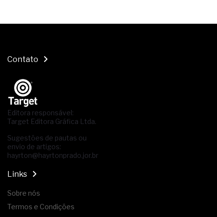
Contato
Editora responsável:
Target Editora Gráfica Ltda.
Sugestões de pautas ou
envio de artigos:
hayrton@hayrtonprado.jor.br
Links
Sobre nós
Termos e Condições