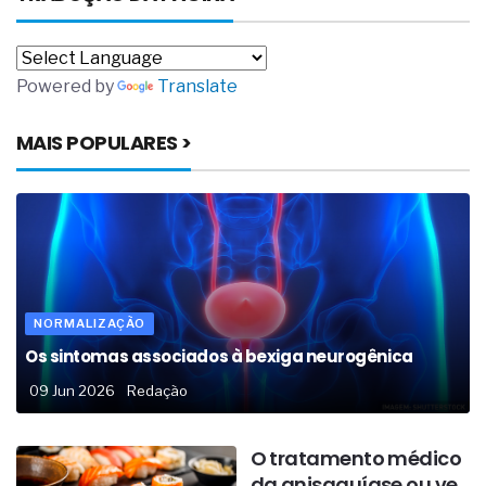
Powered by
Translate
MAIS POPULARES >
NORMALIZAÇÃO
Os sintomas associados à bexiga neurogênica
09 Jun 2026
Redação
O tratamento médico
da anisaquíase ou ve...