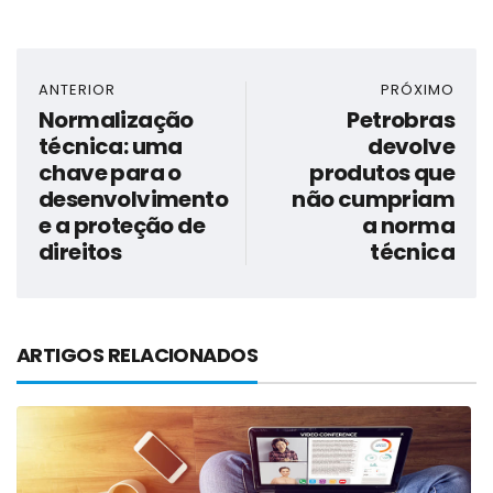
ANTERIOR
PRÓXIMO
Normalização
Petrobras
técnica: uma
devolve
chave para o
produtos que
desenvolvimento
não cumpriam
e a proteção de
a norma
direitos
técnica
ARTIGOS RELACIONADOS