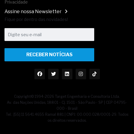
Privacidade
Assine nossa Newsletter
Fique por dentro das novidades!
RECEBER NOTÍCIAS
Copyright© 1994-2026 Target Engenharia e Consultoria Ltda.
Av. das Nações Unidas, 18801 - Cj. 1501 - São Paulo - SP | CEP 04795-
000 - Brasil
Tel.: [55] 11 5641.4655 Ramal 881 | CNPJ: 00.000.028/0001-29. Todos
os direitos reservados.