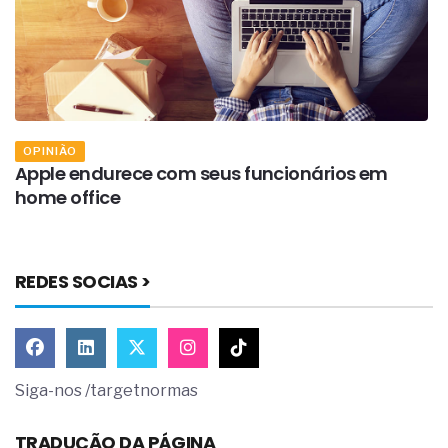
OPINIÃO
Apple endurece com seus funcionários em
A
home office
b
REDES SOCIAS >
Siga-nos /targetnormas
TRADUÇÃO DA PÁGINA