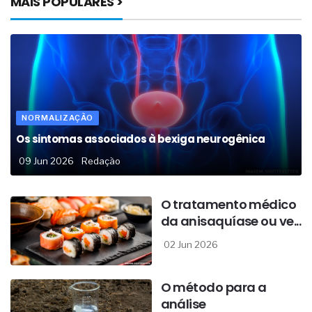
MAIS POPULARES >
NORMALIZAÇÃO
Os sintomas associados à bexiga neurogênica
09 Jun 2026
Redação
O tratamento médico
da anisaquíase ou ve...
02 Jun 2026
O método para a
análise